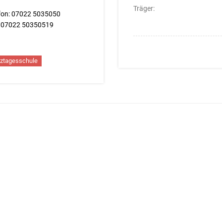
Träger:
fon: 07022 5035050
: 07022 50350519
ztagesschule